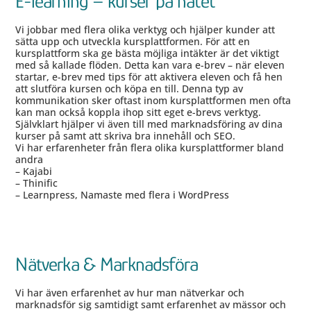
E-learning – kurser på nätet
Vi jobbar med flera olika verktyg och hjälper kunder att
sätta upp och utveckla kursplattformen. För att en
kursplattform ska ge bästa möjliga intäkter är det viktigt
med så kallade flöden. Detta kan vara e-brev – när eleven
startar, e-brev med tips för att aktivera eleven och få hen
att slutföra kursen och köpa en till. Denna typ av
kommunikation sker oftast inom kursplattformen men ofta
kan man också koppla ihop sitt eget e-brevs verktyg.
Självklart hjälper vi även till med marknadsföring av dina
kurser på samt att skriva bra innehåll och SEO.
Vi har erfarenheter från flera olika kursplattformer bland
andra
– Kajabi
– Thinific
– Learnpress, Namaste med flera i WordPress
Nätverka & Marknadsföra
Vi har även erfarenhet av hur man nätverkar och
marknadsför sig samtidigt samt erfarenhet av mässor och