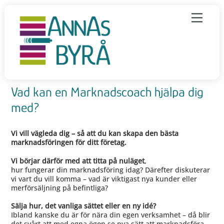
Skip
to
Menu
content
Vad kan en Marknadscoach hjälpa dig
med?
Vi vill vägleda dig – så att du kan skapa den bästa
marknadsföringen för ditt företag.
Vi börjar därför med att titta på nuläget
,
hur fungerar din marknadsföring idag? Därefter diskuterar
vi vart du vill komma – vad är viktigast nya kunder eller
merförsäljning på befintliga?
Sälja hur, det vanliga sättet eller en ny idé?
Ibland kanske du är för nära din egen verksamhet – då blir
det svårt att med egna ögon se nya sätt att marknadsföra