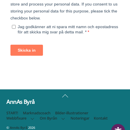
Back
To
AnnAs Byrå
Top
START!
Marknadscoach
Bilder-illustrationer
Webbfixare
Om Byrån
Noteringar
Kontakt
©
AnnAs Byrå
2026